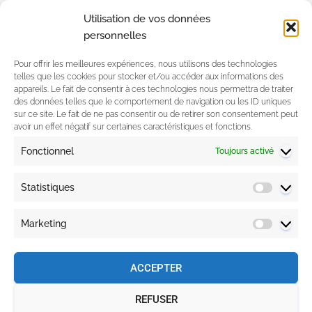
Coaching d'équipe & Teambuilding
Utilisation de vos données
Bilan de compétences
personnelles
Coaching de formateurs
Pour offrir les meilleures expériences, nous utilisons des technologies
telles que les cookies pour stocker et/ou accéder aux informations des
appareils. Le fait de consentir à ces technologies nous permettra de traiter
Contactez-nous
des données telles que le comportement de navigation ou les ID uniques
sur ce site. Le fait de ne pas consentir ou de retirer son consentement peut
avoir un effet négatif sur certaines caractéristiques et fonctions.
06.34.87.00.18
Fonctionnel
Toujours activé
guillaume@gcformationconseil.fr
Statistiques
Suivez-nous
Marketing
ACCEPTER
REFUSER
Copyright © 2020 – GC Formation & Conseil – Tous droits