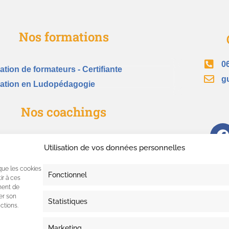
Nos formations
0
tion de formateurs - Certifiante
g
ation en Ludopédagogie
Nos coachings
hing d'équipe & Teambuilding
Utilisation de vos données personnelles
n de compétences
 que les cookies
hing de formateurs
Fonctionnel
ir à ces
ment de
rer son
Statistiques
ctions.
Marketing