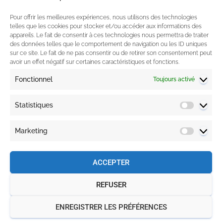
Coaching de formateurs
Pour offrir les meilleures expériences, nous utilisons des technologies
telles que les cookies pour stocker et/ou accéder aux informations des
appareils. Le fait de consentir à ces technologies nous permettra de traiter
Contactez-nous
des données telles que le comportement de navigation ou les ID uniques
sur ce site. Le fait de ne pas consentir ou de retirer son consentement peut
avoir un effet négatif sur certaines caractéristiques et fonctions.
06.34.87.00.18
Fonctionnel
Toujours activé
guillaume@gcformationconseil.fr
Statistiques
Suivez-nous
Marketing
ACCEPTER
REFUSER
Copyright © 2020 – GC Formation & Conseil – Tous droits
réservés
ENREGISTRER LES PRÉFÉRENCES
Mentions légales
|
Politique de confidentialité
|
Réclamation
|
Plan