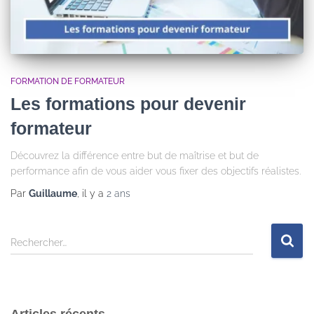
FORMATION DE FORMATEUR
Les formations pour devenir
formateur
Découvrez la différence entre but de maîtrise et but de
performance afin de vous aider vous fixer des objectifs réalistes.
Par
Guillaume
, il y a
2 ans
Rechercher…
Articles récents