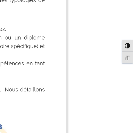
tes typologies de
ez.
ion ou un diplôme
oire spécifique) et
PASS
CHAN
mpétences en tant
. Nous détaillons