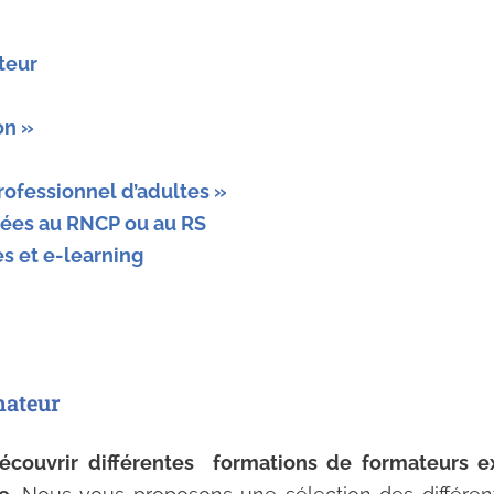
teur
on »
rofessionnel d’adultes »
trées au RNCP ou au RS
es et e-learning
mateur
écouvrir différentes formations de formateurs e