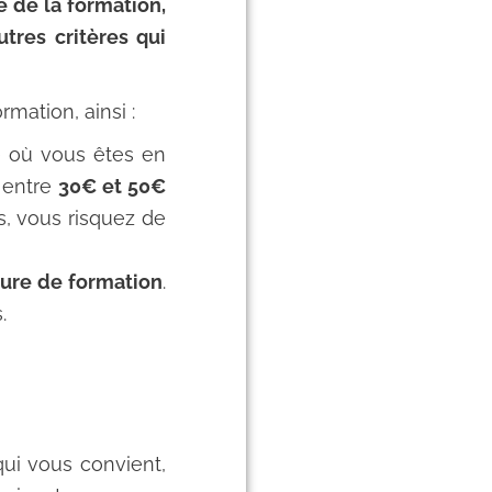
e de la formation,
tres critères qui
mation, ainsi :
.) où vous êtes en
t entre
30€ et 50€
us, vous risquez de
ure de formation
.
.
ui vous convient,