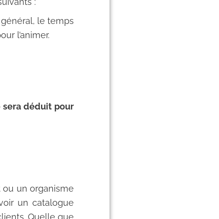
uivants :
n général, le temps
our l’animer.
é sera déduit pour
t ou un organisme
voir un catalogue
lients. Quelle que