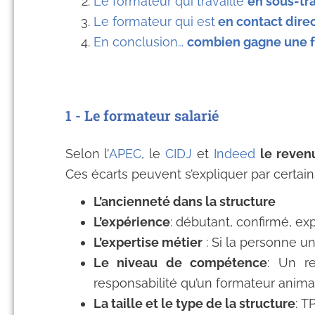
Le formateur qui travaille
en sous-tra
Le formateur qui est
en contact direc
En conclusion…
combien gagne une f
1 - Le formateur salarié
Selon l’
APEC
, le
CIDJ
et
Indeed
le reven
Ces écarts peuvent s’expliquer par certains
L’ancienneté dans la structure
L’expérience
: débutant, confirmé, ex
L’expertise métier
: Si la personne u
Le niveau de compétence
: Un r
responsabilité qu’un formateur anima
La taille et le type de la structure
: T