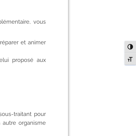
plémentaire, vous
éparer et animer
PASS
celui proposé aux
CHAN
ous-traitant pour
un autre organisme