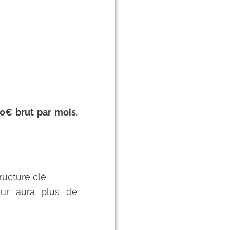
00€ brut par mois
.
ructure clé.
eur aura plus de